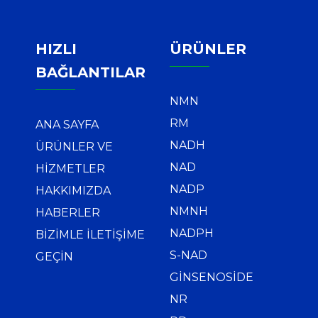
HIZLI
ÜRÜNLER
BAĞLANTILAR
NMN
RM
ANA SAYFA
NADH
ÜRÜNLER VE
NAD
HIZMETLER
NADP
HAKKIMIZDA
NMNH
HABERLER
NADPH
BIZIMLE İLETIŞIME
S-NAD
GEÇIN
GINSENOSIDE
NR