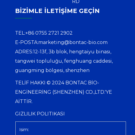
RD
BIZIMLE ILETIŞIME GEÇIN
TEL:
+86 0755 2721 2902
E-POSTA:
marketing@bontac-bio.com
ADRES:
12-13f, 3b blok, hengtaiyu binası,
tangwei topluluğu, fenghuang caddesi,
guangming bölgesi, shenzhen
TELIF HAKKI © 2024 BONTAC BIO-
ENGINEERING (SHENZHEN) CO.,LTD.'YE
AITTIR.
GIZLILIK POLITIKASI