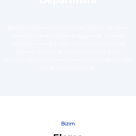
Departmanı
BONTAC tedarik zinciri bölümü, Bontac Ar-Ge ve
sanayileşme avantajlarına dayanarak, küresel
kaynakları entegre eder ve müşterilere formül
tasarımı, üretimi ve üretimi ile çeşitli besin
ürünleri ile kozmetiklerin marka kuluçkası için tek
durak çözümler sunar.
Bizim